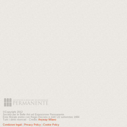
©Copyright 2012
Società per le Belle Arti ed Esposizione Permanente
Ente Morale eretto con Regio Decreto n.1447-22 settembre 1884
Tutti i diritti riservati - Credits
Anyway Milano
Condizioni legali
|
Privacy Policy
|
Cookie Policy