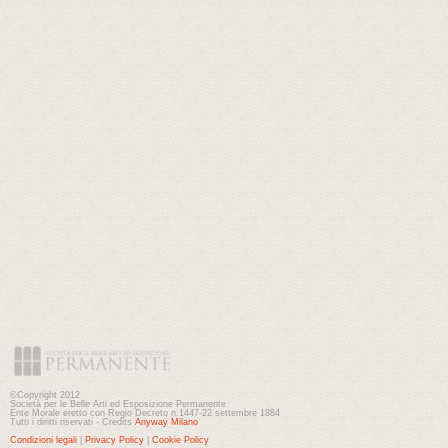
©Copyright 2012
Società per le Belle Arti ed Esposizione Permanente
Ente Morale eretto con Regio Decreto n.1447-22 settembre 1884
Tutti i diritti riservati - Credits
Anyway Milano
Condizioni legali
|
Privacy Policy
|
Cookie Policy