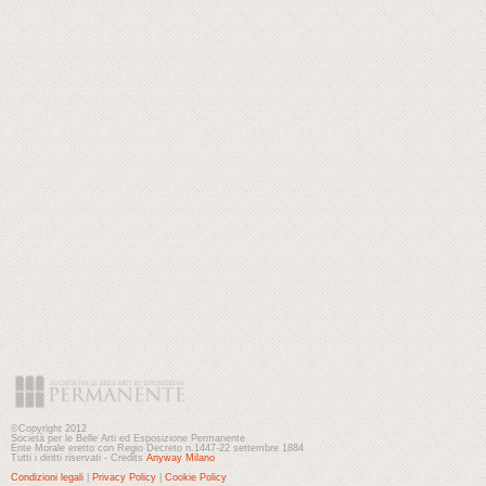
©Copyright 2012
Società per le Belle Arti ed Esposizione Permanente
Ente Morale eretto con Regio Decreto n.1447-22 settembre 1884
Tutti i diritti riservati - Credits
Anyway Milano
Condizioni legali
|
Privacy Policy
|
Cookie Policy