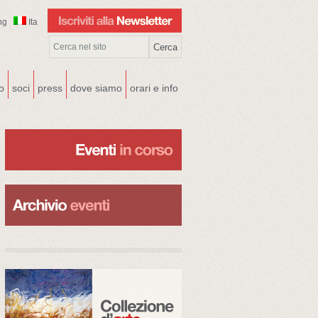
ng
Ita
co
soci
press
dove siamo
orari e info