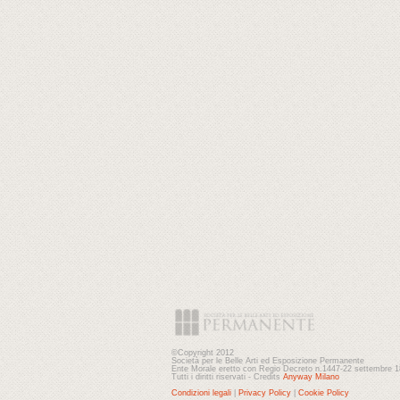
©Copyright 2012
Società per le Belle Arti ed Esposizione Permanente
Ente Morale eretto con Regio Decreto n.1447-22 settembre 
Tutti i diritti riservati - Credits
Anyway Milano
Condizioni legali
|
Privacy Policy
|
Cookie Policy