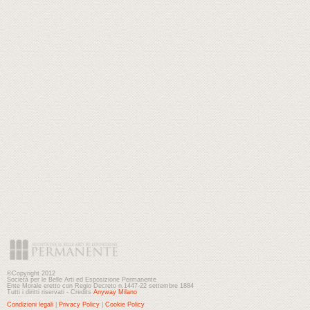
©Copyright 2012
Società per le Belle Arti ed Esposizione Permanente
Ente Morale eretto con Regio Decreto n.1447-22 settembre 1884
Tutti i diritti riservati - Credits
Anyway Milano
Condizioni legali
|
Privacy Policy
|
Cookie Policy