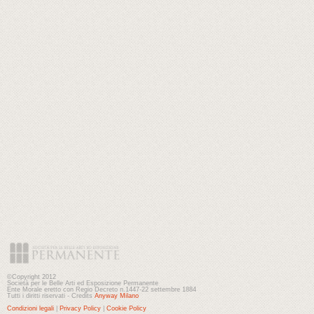
©Copyright 2012
Società per le Belle Arti ed Esposizione Permanente
Ente Morale eretto con Regio Decreto n.1447-22 settembre 1884
Tutti i diritti riservati - Credits
Anyway Milano
Condizioni legali
|
Privacy Policy
|
Cookie Policy