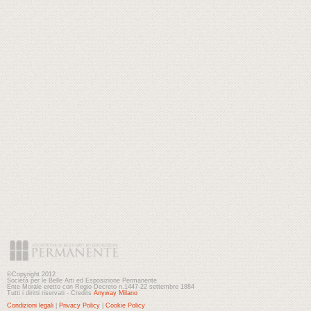
©Copyright 2012
Società per le Belle Arti ed Esposizione Permanente
Ente Morale eretto con Regio Decreto n.1447-22 settembre 1884
Tutti i diritti riservati - Credits
Anyway Milano
Condizioni legali
|
Privacy Policy
|
Cookie Policy