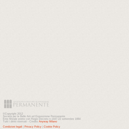
©Copyright 2012
Società per le Belle Arti ed Esposizione Permanente
Ente Morale eretto con Regio Decreto n.1447-22 settembre 1884
Tutti i diritti riservati - Credits
Anyway Milano
Condizioni legali
|
Privacy Policy
|
Cookie Policy