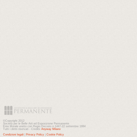
©Copyright 2012
Società per le Belle Arti ed Esposizione Permanente
Ente Morale eretto con Regio Decreto n.1447-22 settembre 1884
Tutti i diritti riservati - Credits
Anyway Milano
Condizioni legali
|
Privacy Policy
|
Cookie Policy