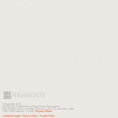
©Copyright 2012
Società per le Belle Arti ed Esposizione Permanente
Ente Morale eretto con Regio Decreto n.1447-22 settembre 1884
Tutti i diritti riservati - Credits
Anyway Milano
Condizioni legali
|
Privacy Policy
|
Cookie Policy