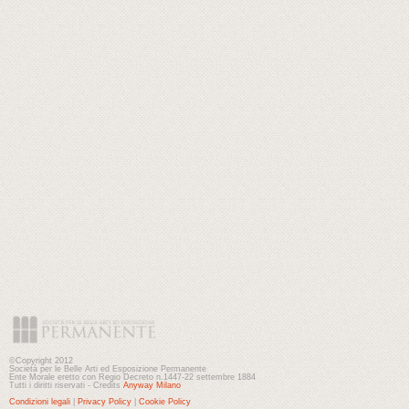
©Copyright 2012
Società per le Belle Arti ed Esposizione Permanente
Ente Morale eretto con Regio Decreto n.1447-22 settembre 1884
Tutti i diritti riservati - Credits
Anyway Milano
Condizioni legali
|
Privacy Policy
|
Cookie Policy