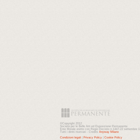
©Copyright 2012
Società per le Belle Arti ed Esposizione Permanente
Ente Morale eretto con Regio Decreto n.1447-22 settembre 
Tutti i diritti riservati - Credits
Anyway Milano
Condizioni legali
|
Privacy Policy
|
Cookie Policy