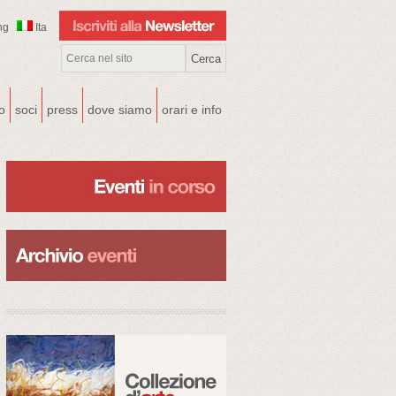
ng
Ita
co
soci
press
dove siamo
orari e info