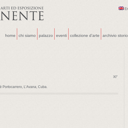
E
home
chi siamo
palazzo
eventi
collezione d’arte
archivio stori
XI°
é Portocarrero, L’Avana, Cuba.