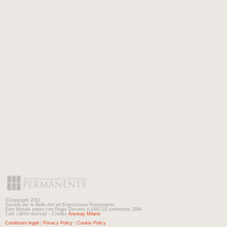
©Copyright 2012
Società per le Belle Arti ed Esposizione Permanente
Ente Morale eretto con Regio Decreto n.1447-22 settembre 1884
Tutti i diritti riservati - Credits
Anyway Milano
Condizioni legali
|
Privacy Policy
|
Cookie Policy