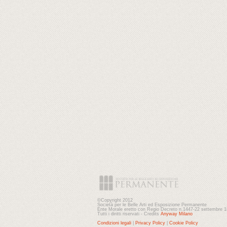
©Copyright 2012
Società per le Belle Arti ed Esposizione Permanente
Ente Morale eretto con Regio Decreto n.1447-22 settembre 
Tutti i diritti riservati - Credits
Anyway Milano
Condizioni legali
|
Privacy Policy
|
Cookie Policy