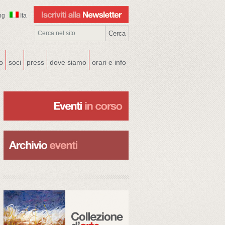
ng
Ita
co
soci
press
dove siamo
orari e info