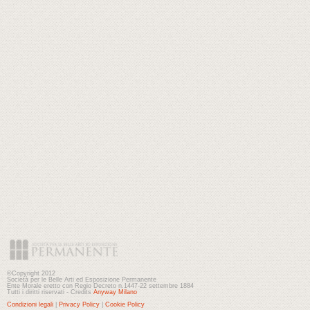
©Copyright 2012
Società per le Belle Arti ed Esposizione Permanente
Ente Morale eretto con Regio Decreto n.1447-22 settembre 1884
Tutti i diritti riservati - Credits
Anyway Milano
Condizioni legali
|
Privacy Policy
|
Cookie Policy