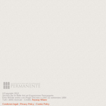
©Copyright 2012
Società per le Belle Arti ed Esposizione Permanente
Ente Morale eretto con Regio Decreto n.1447-22 settembre 1884
Tutti i diritti riservati - Credits
Anyway Milano
Condizioni legali
|
Privacy Policy
|
Cookie Policy