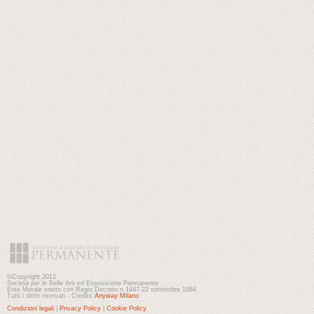
©Copyright 2012
Società per le Belle Arti ed Esposizione Permanente
Ente Morale eretto con Regio Decreto n.1447-22 settembre 1884
Tutti i diritti riservati - Credits
Anyway Milano
Condizioni legali
|
Privacy Policy
|
Cookie Policy