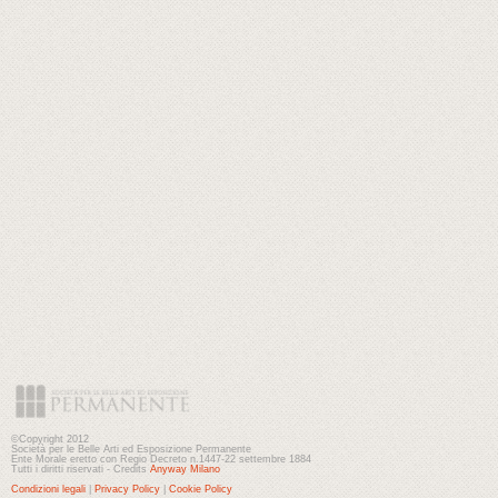
©Copyright 2012
Società per le Belle Arti ed Esposizione Permanente
Ente Morale eretto con Regio Decreto n.1447-22 settembre 1884
Tutti i diritti riservati - Credits
Anyway Milano
Condizioni legali
|
Privacy Policy
|
Cookie Policy