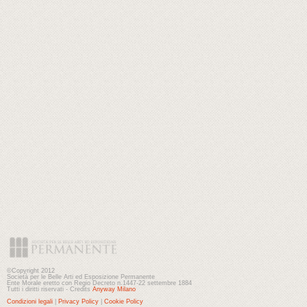
©Copyright 2012
Società per le Belle Arti ed Esposizione Permanente
Ente Morale eretto con Regio Decreto n.1447-22 settembre 1884
Tutti i diritti riservati - Credits
Anyway Milano
Condizioni legali
|
Privacy Policy
|
Cookie Policy