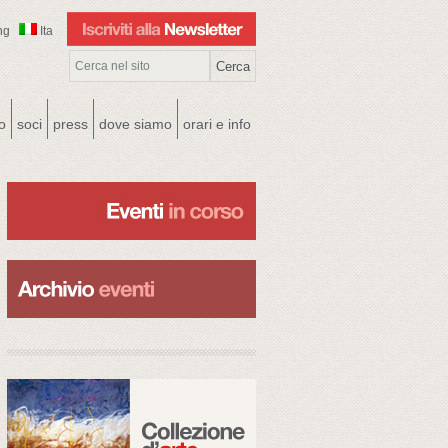
ng
Ita
co
soci
press
dove siamo
orari e info