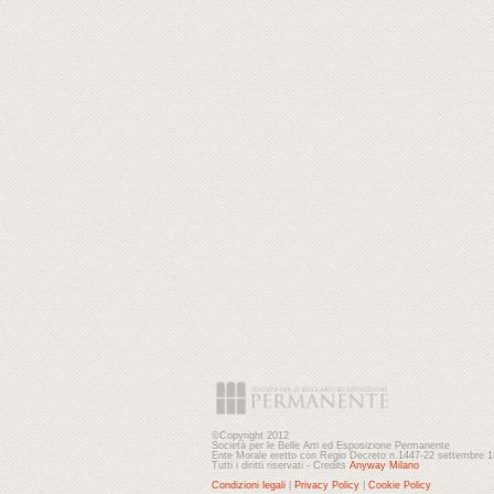
©Copyright 2012
Società per le Belle Arti ed Esposizione Permanente
Ente Morale eretto con Regio Decreto n.1447-22 settembre 
Tutti i diritti riservati - Credits
Anyway Milano
Condizioni legali
|
Privacy Policy
|
Cookie Policy