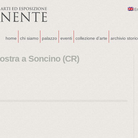
E
home
chi siamo
palazzo
eventi
collezione d’arte
archivio stori
mostra a Soncino (CR)