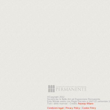
©Copyright 2012
Società per le Belle Arti ed Esposizione Permanente
Ente Morale eretto con Regio Decreto n.1447-22 settembre 
Tutti i diritti riservati - Credits
Anyway Milano
Condizioni legali
|
Privacy Policy
|
Cookie Policy