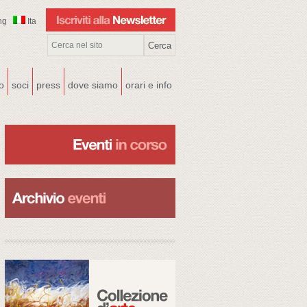
ng
Ita
co
soci
press
dove siamo
orari e info