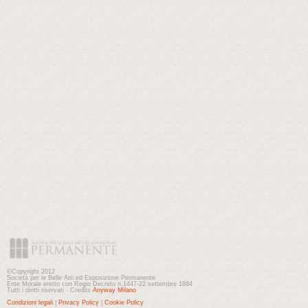
©Copyright 2012
Società per le Belle Arti ed Esposizione Permanente
Ente Morale eretto con Regio Decreto n.1447-22 settembre 1884
Tutti i diritti riservati - Credits
Anyway Milano
Condizioni legali
|
Privacy Policy
|
Cookie Policy