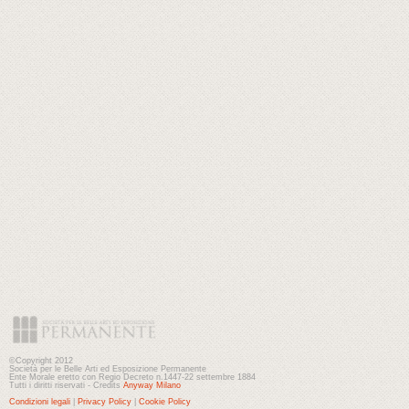
©Copyright 2012
Società per le Belle Arti ed Esposizione Permanente
Ente Morale eretto con Regio Decreto n.1447-22 settembre 1884
Tutti i diritti riservati - Credits
Anyway Milano
Condizioni legali
|
Privacy Policy
|
Cookie Policy