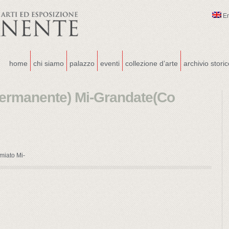
E
home
chi siamo
palazzo
eventi
collezione d’arte
archivio stori
 Permanente) Mi-Grandate(Co
miato Mi-