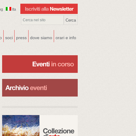
ng
Ita
co
soci
press
dove siamo
orari e info