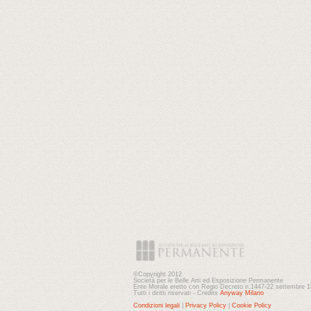
©Copyright 2012
Società per le Belle Arti ed Esposizione Permanente
Ente Morale eretto con Regio Decreto n.1447-22 settembre 
Tutti i diritti riservati - Credits
Anyway Milano
Condizioni legali
|
Privacy Policy
|
Cookie Policy