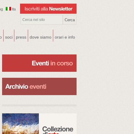
ng
Ita
co
soci
press
dove siamo
orari e info