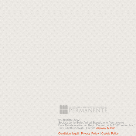
©Copyright 2012
Società per le Belle Arti ed Esposizione Permanente
Ente Morale eretto con Regio Decreto n.1447-22 settembre 
Tutti i diritti riservati - Credits
Anyway Milano
Condizioni legali
|
Privacy Policy
|
Cookie Policy