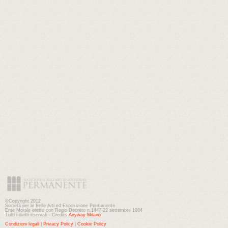
©Copyright 2012
Società per le Belle Arti ed Esposizione Permanente
Ente Morale eretto con Regio Decreto n.1447-22 settembre 1884
Tutti i diritti riservati - Credits
Anyway Milano
Condizioni legali
|
Privacy Policy
|
Cookie Policy