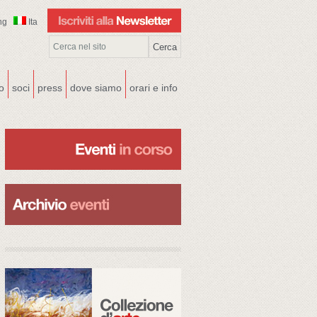
ng
Ita
co
soci
press
dove siamo
orari e info