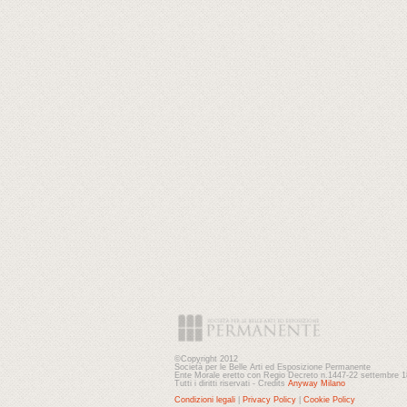
©Copyright 2012
Società per le Belle Arti ed Esposizione Permanente
Ente Morale eretto con Regio Decreto n.1447-22 settembre 
Tutti i diritti riservati - Credits
Anyway Milano
Condizioni legali
|
Privacy Policy
|
Cookie Policy