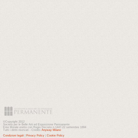
©Copyright 2012
Società per le Belle Arti ed Esposizione Permanente
Ente Morale eretto con Regio Decreto n.1447-22 settembre 1884
Tutti i diritti riservati - Credits
Anyway Milano
Condizioni legali
|
Privacy Policy
|
Cookie Policy