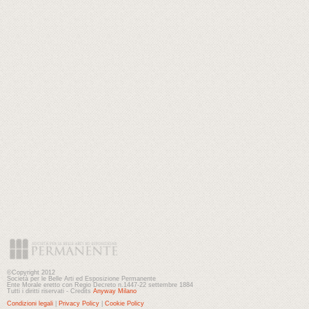
©Copyright 2012
Società per le Belle Arti ed Esposizione Permanente
Ente Morale eretto con Regio Decreto n.1447-22 settembre 1884
Tutti i diritti riservati - Credits
Anyway Milano
Condizioni legali
|
Privacy Policy
|
Cookie Policy