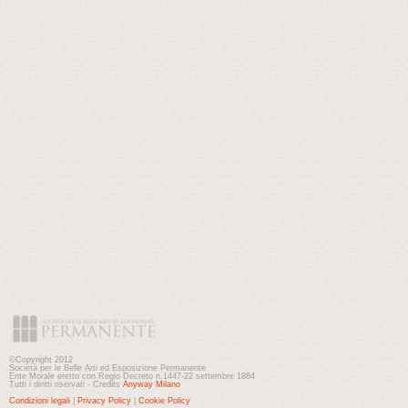
©Copyright 2012
Società per le Belle Arti ed Esposizione Permanente
Ente Morale eretto con Regio Decreto n.1447-22 settembre 1884
Tutti i diritti riservati - Credits
Anyway Milano
Condizioni legali
|
Privacy Policy
|
Cookie Policy