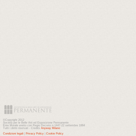
©Copyright 2012
Società per le Belle Arti ed Esposizione Permanente
Ente Morale eretto con Regio Decreto n.1447-22 settembre 1884
Tutti i diritti riservati - Credits
Anyway Milano
Condizioni legali
|
Privacy Policy
|
Cookie Policy