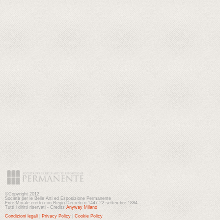
©Copyright 2012
Società per le Belle Arti ed Esposizione Permanente
Ente Morale eretto con Regio Decreto n.1447-22 settembre 1884
Tutti i diritti riservati - Credits
Anyway Milano
Condizioni legali
|
Privacy Policy
|
Cookie Policy