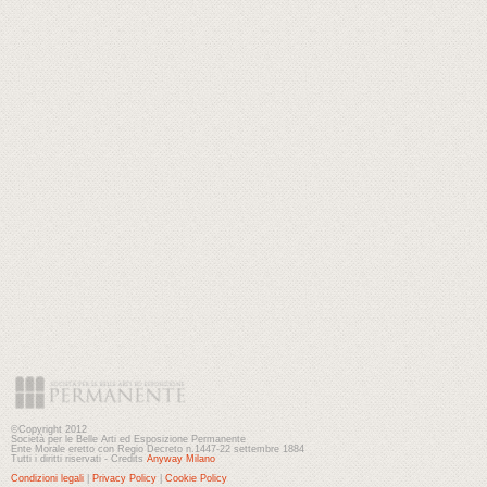
©Copyright 2012
Società per le Belle Arti ed Esposizione Permanente
Ente Morale eretto con Regio Decreto n.1447-22 settembre 1884
Tutti i diritti riservati - Credits
Anyway Milano
Condizioni legali
|
Privacy Policy
|
Cookie Policy