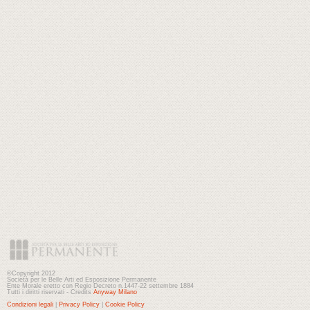
©Copyright 2012
Società per le Belle Arti ed Esposizione Permanente
Ente Morale eretto con Regio Decreto n.1447-22 settembre 1884
Tutti i diritti riservati - Credits
Anyway Milano
Condizioni legali
|
Privacy Policy
|
Cookie Policy