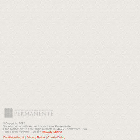
©Copyright 2012
Società per le Belle Arti ed Esposizione Permanente
Ente Morale eretto con Regio Decreto n.1447-22 settembre 1884
Tutti i diritti riservati - Credits
Anyway Milano
Condizioni legali
|
Privacy Policy
|
Cookie Policy