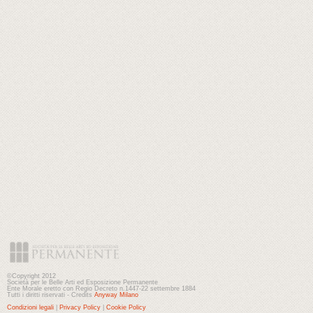
©Copyright 2012
Società per le Belle Arti ed Esposizione Permanente
Ente Morale eretto con Regio Decreto n.1447-22 settembre 1884
Tutti i diritti riservati - Credits
Anyway Milano
Condizioni legali
|
Privacy Policy
|
Cookie Policy