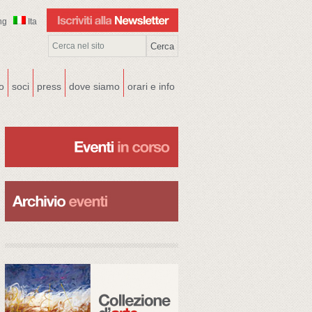
ng
Ita
co
soci
press
dove siamo
orari e info