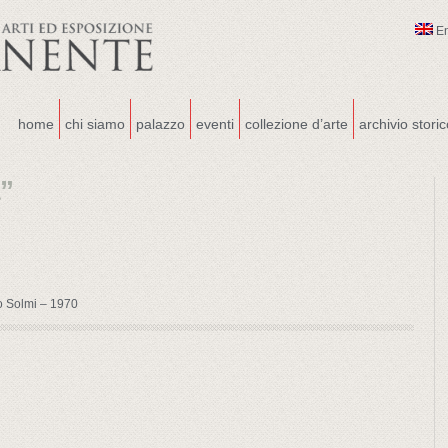
E
home
chi siamo
palazzo
eventi
collezione d’arte
archivio stori
a”
o Solmi – 1970