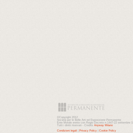
©Copyright 2012
Società per le Belle Arti ed Esposizione Permanente
Ente Morale eretto con Regio Decreto n.1447-22 settembre 
Tutti i diritti riservati - Credits
Anyway Milano
Condizioni legali
|
Privacy Policy
|
Cookie Policy