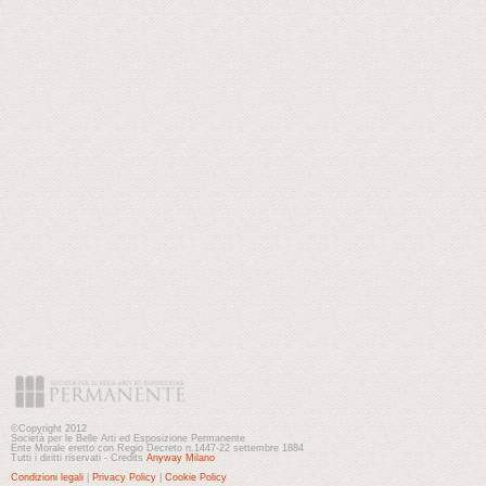
©Copyright 2012
Società per le Belle Arti ed Esposizione Permanente
Ente Morale eretto con Regio Decreto n.1447-22 settembre 1884
Tutti i diritti riservati - Credits
Anyway Milano
Condizioni legali
|
Privacy Policy
|
Cookie Policy