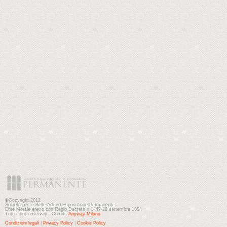
©Copyright 2012
Società per le Belle Arti ed Esposizione Permanente
Ente Morale eretto con Regio Decreto n.1447-22 settembre 1884
Tutti i diritti riservati - Credits
Anyway Milano
Condizioni legali
|
Privacy Policy
|
Cookie Policy