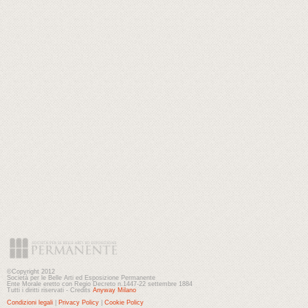
©Copyright 2012
Società per le Belle Arti ed Esposizione Permanente
Ente Morale eretto con Regio Decreto n.1447-22 settembre 1884
Tutti i diritti riservati - Credits
Anyway Milano
Condizioni legali
|
Privacy Policy
|
Cookie Policy