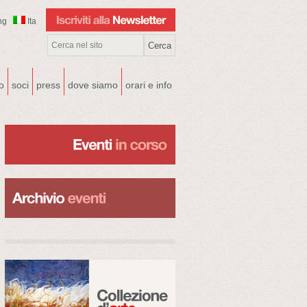
ng
Ita
co
soci
press
dove siamo
orari e info