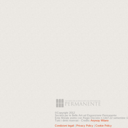
©Copyright 2012
Società per le Belle Arti ed Esposizione Permanente
Ente Morale eretto con Regio Decreto n.1447-22 settembre 
Tutti i diritti riservati - Credits
Anyway Milano
Condizioni legali
|
Privacy Policy
|
Cookie Policy