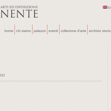
E
home
chi siamo
palazzo
eventi
collezione d’arte
archivio stori
2022