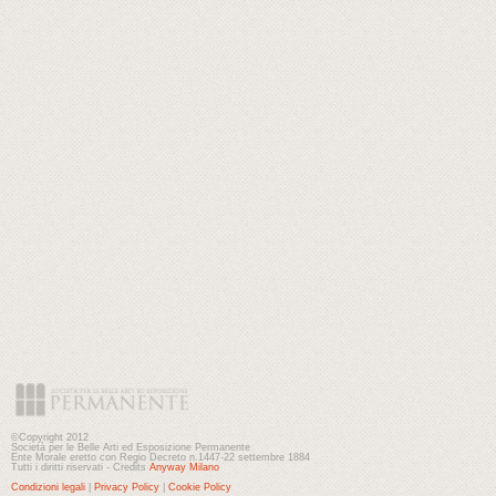
©Copyright 2012
Società per le Belle Arti ed Esposizione Permanente
Ente Morale eretto con Regio Decreto n.1447-22 settembre 1884
Tutti i diritti riservati - Credits
Anyway Milano
Condizioni legali
|
Privacy Policy
|
Cookie Policy