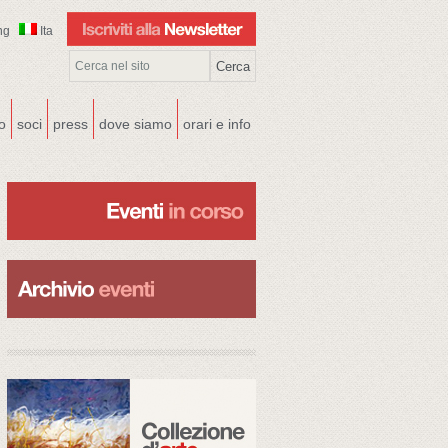
ng
Ita
co
soci
press
dove siamo
orari e info