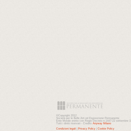
©Copyright 2012
Società per le Belle Arti ed Esposizione Permanente
Ente Morale eretto con Regio Decreto n.1447-22 settembre 
Tutti i diritti riservati - Credits
Anyway Milano
Condizioni legali
|
Privacy Policy
|
Cookie Policy