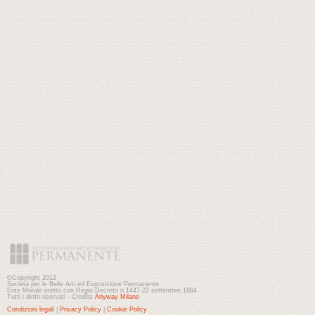
©Copyright 2012
Società per le Belle Arti ed Esposizione Permanente
Ente Morale eretto con Regio Decreto n.1447-22 settembre 1884
Tutti i diritti riservati - Credits
Anyway Milano
Condizioni legali
|
Privacy Policy
|
Cookie Policy