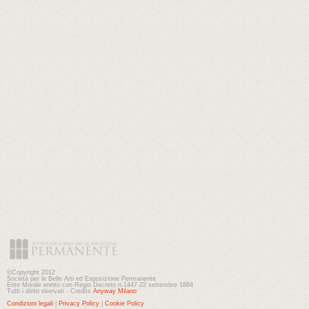
©Copyright 2012
Società per le Belle Arti ed Esposizione Permanente
Ente Morale eretto con Regio Decreto n.1447-22 settembre 1884
Tutti i diritti riservati - Credits
Anyway Milano
Condizioni legali
|
Privacy Policy
|
Cookie Policy