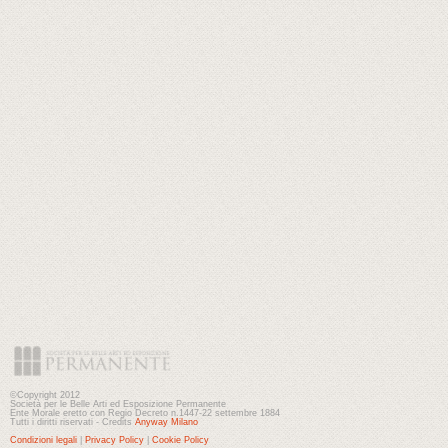
©Copyright 2012
Società per le Belle Arti ed Esposizione Permanente
Ente Morale eretto con Regio Decreto n.1447-22 settembre 1884
Tutti i diritti riservati - Credits
Anyway Milano
Condizioni legali
|
Privacy Policy
|
Cookie Policy