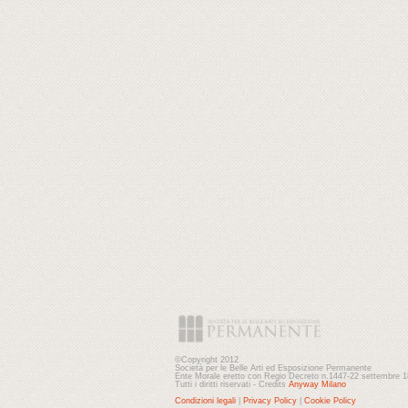
©Copyright 2012
Società per le Belle Arti ed Esposizione Permanente
Ente Morale eretto con Regio Decreto n.1447-22 settembre 
Tutti i diritti riservati - Credits
Anyway Milano
Condizioni legali
|
Privacy Policy
|
Cookie Policy