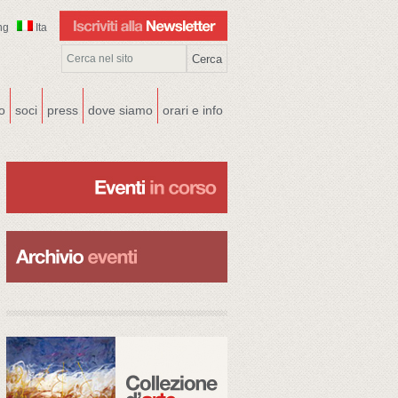
ng
Ita
co
soci
press
dove siamo
orari e info