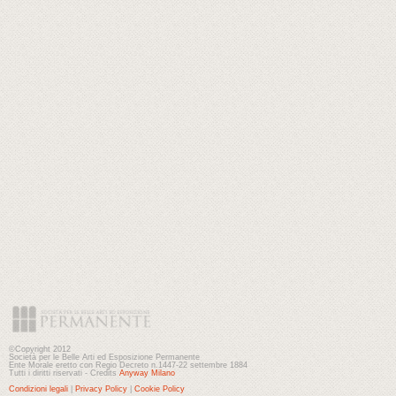
©Copyright 2012
Società per le Belle Arti ed Esposizione Permanente
Ente Morale eretto con Regio Decreto n.1447-22 settembre 1884
Tutti i diritti riservati - Credits
Anyway Milano
Condizioni legali
|
Privacy Policy
|
Cookie Policy