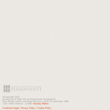
©Copyright 2012
Società per le Belle Arti ed Esposizione Permanente
Ente Morale eretto con Regio Decreto n.1447-22 settembre 1884
Tutti i diritti riservati - Credits
Anyway Milano
Condizioni legali
|
Privacy Policy
|
Cookie Policy