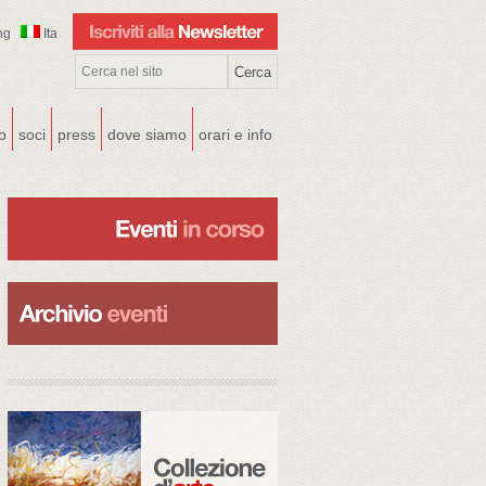
ng
Ita
co
soci
press
dove siamo
orari e info