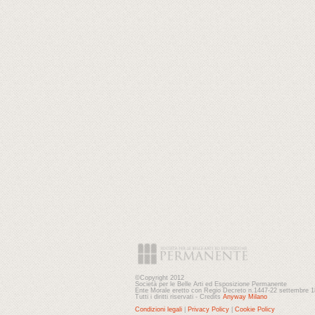
©Copyright 2012
Società per le Belle Arti ed Esposizione Permanente
Ente Morale eretto con Regio Decreto n.1447-22 settembre 
Tutti i diritti riservati - Credits
Anyway Milano
Condizioni legali
|
Privacy Policy
|
Cookie Policy