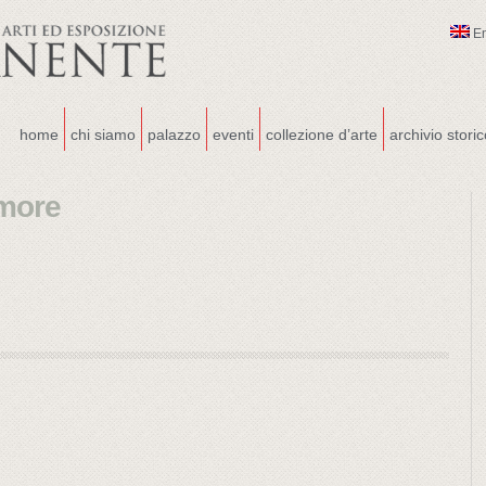
E
home
chi siamo
palazzo
eventi
collezione d’arte
archivio stori
Amore